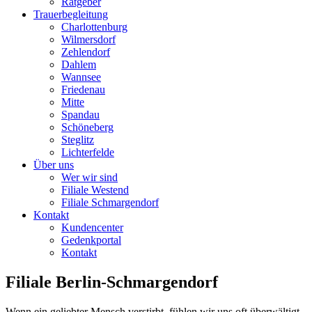
Ratgeber
Trauerbegleitung
Charlottenburg
Wilmersdorf
Zehlendorf
Dahlem
Wannsee
Friedenau
Mitte
Spandau
Schöneberg
Steglitz
Lichterfelde
Über uns
Wer wir sind
Filiale Westend
Filiale Schmargendorf
Kontakt
Kundencenter
Gedenkportal
Kontakt
Filiale Berlin-Schmargendorf
Wenn ein geliebter Mensch verstirbt, fühlen wir uns oft überwältigt