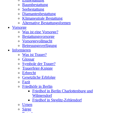
Erdbestattung
Baumbestattung
Seebestattung
Diamantenbestattung
Klimaneutrale Bestattung
Alternative Bestattungsformen
Vorsorge
Was ist eine Vorsorge?
Bestattungsvorsorge
Vorsorgevollmacht
Betreuungsverfügung
Informieren
Was ist Trauer?
Glossar
Symbole der Trauer?
Trauerfeier-Knigge
Erbrecht
Gesetzliche Erbfolge
Fazit
Friedhöfe in Berlin
Friedhof in Berlin Charlottenburg und
Wilmersdorf
Friedhof in Steglitz-Zehlendorf
Urnen
Särge