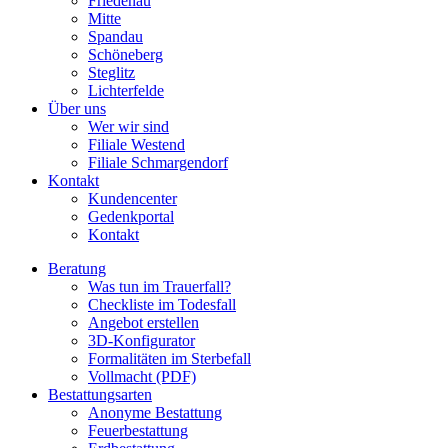
Friedenau
Mitte
Spandau
Schöneberg
Steglitz
Lichterfelde
Über uns
Wer wir sind
Filiale Westend
Filiale Schmargendorf
Kontakt
Kundencenter
Gedenkportal
Kontakt
Beratung
Was tun im Trauerfall?
Checkliste im Todesfall
Angebot erstellen
3D-Konfigurator
Formalitäten im Sterbefall
Vollmacht (PDF)
Bestattungsarten
Anonyme Bestattung
Feuerbestattung