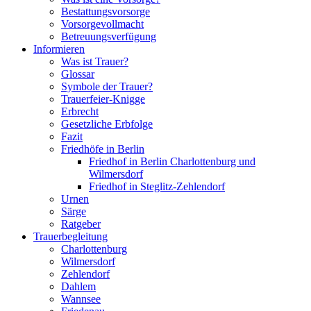
Bestattungsvorsorge
Vorsorgevollmacht
Betreuungsverfügung
Informieren
Was ist Trauer?
Glossar
Symbole der Trauer?
Trauerfeier-Knigge
Erbrecht
Gesetzliche Erbfolge
Fazit
Friedhöfe in Berlin
Friedhof in Berlin Charlottenburg und
Wilmersdorf
Friedhof in Steglitz-Zehlendorf
Urnen
Särge
Ratgeber
Trauerbegleitung
Charlottenburg
Wilmersdorf
Zehlendorf
Dahlem
Wannsee